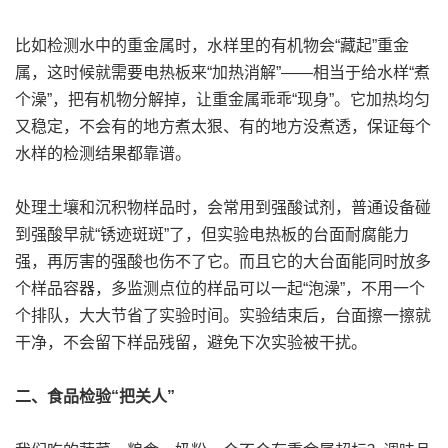
比如检测水中的重金属时，水样里的有机物会“藏起”重金
属，这时候就需要电热板来“加热消解”——相当于给水样“煮
个澡”，把有机物分解掉，让重金属乖乖“现身”。它加热均匀
又稳定，不会有的地方煮太狠、有的地方没煮透，保证每个
水样的检测结果都靠谱。
处理土壤和沉积物样品时，会常用到强酸试剂，普通设备碰
到强酸早就“锈迹斑斑”了，但实验电热板的台面耐腐能力
强，再厉害的强酸也伤不了它。而且它的大台面能同时放多
个样品容器，多监测点位的样品可以一起“泡澡”，不用一个
个排队，大大节省了实验时间。实验结束后，台面擦一擦就
干净，不会留下样品残留，避免下次实验被干扰。
二、食品检验“把关人”