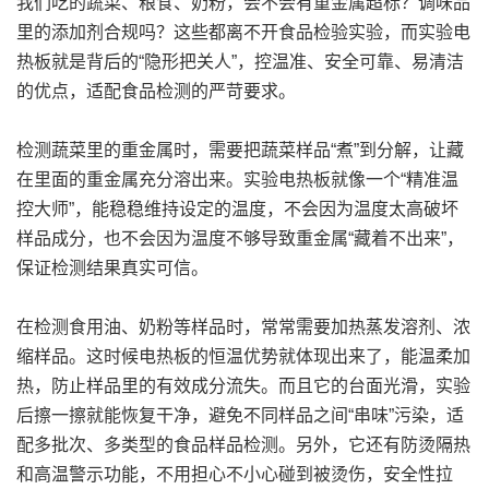
我们吃的蔬菜、粮食、奶粉，会不会有重金属超标？调味品
里的添加剂合规吗？这些都离不开食品检验实验，而实验电
热板就是背后的“隐形把关人”，控温准、安全可靠、易清洁
的优点，适配食品检测的严苛要求。
检测蔬菜里的重金属时，需要把蔬菜样品“煮”到分解，让藏
在里面的重金属充分溶出来。实验电热板就像一个“精准温
控大师”，能稳稳维持设定的温度，不会因为温度太高破坏
样品成分，也不会因为温度不够导致重金属“藏着不出来”，
保证检测结果真实可信。
在检测食用油、奶粉等样品时，常常需要加热蒸发溶剂、浓
缩样品。这时候
电热板
的恒温优势就体现出来了，能温柔加
热，防止样品里的有效成分流失。而且它的台面光滑，实验
后擦一擦就能恢复干净，避免不同样品之间“串味”污染，适
配多批次、多类型的食品样品检测。另外，它还有防烫隔热
和高温警示功能，不用担心不小心碰到被烫伤，安全性拉