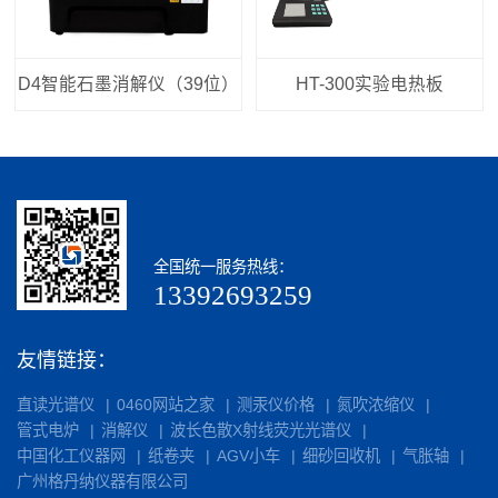
D4智能石墨消解仪（39位）
HT-300实验电热板
全国统一服务热线：
13392693259
友情链接：
直读光谱仪
0460网站之家
测汞仪价格
氮吹浓缩仪
管式电炉
消解仪
波长色散X射线荧光光谱仪
中国化工仪器网
纸卷夹
AGV小车
细砂回收机
气胀轴
广州格丹纳仪器有限公司