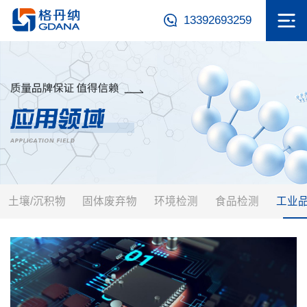
13392693259
土壤/沉积物
固体废弃物
环境检测
食品检测
工业