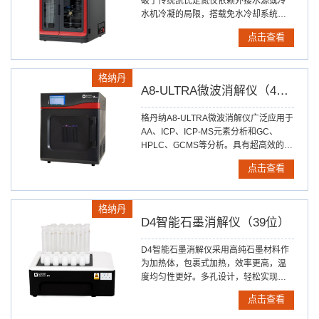
破了传统凯氏定氮仪依赖外接水源或冷
水机冷凝的局限，搭载免水冷却系统，
既提升了实验的准确度与效率，更增强
点击查看
了仪器运行的可靠性。
格纳丹
A8-ULTRA微波消解仪（40位）
格丹纳A8-ULTRA微波消解仪广泛应用于
AA、ICP、ICP-MS元素分析和GC、
HPLC、GCMS等分析。具有超高效的样
品处理性能，20分钟内完成绝大部分有
点击查看
机/无机/液体/固体样品的处理，如消解、
萃取、蛋白水解、浓缩、干燥和有机合
成等。
格纳丹
D4智能石墨消解仪（39位）
D4智能石墨消解仪采用高纯石墨材料作
为加热体，包裹式加热，效率更高，温
度均匀性更好。多孔设计，轻松实现样
品的批量处理，是您样品消解的好伴
点击查看
侣。