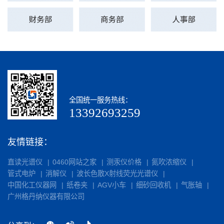
全国统一服务热线：
13392693259
友情链接：
直读光谱仪
0460网站之家
测汞仪价格
氮吹浓缩仪
管式电炉
消解仪
波长色散X射线荧光光谱仪
中国化工仪器网
纸卷夹
AGV小车
细砂回收机
气胀轴
广州格丹纳仪器有限公司