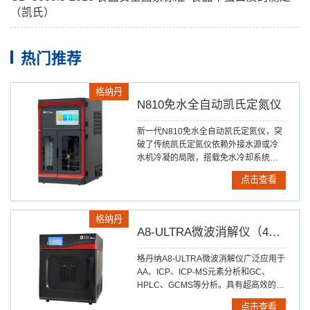
（凯氏）
热门推荐
格纳丹
N810免水全自动凯氏定氮仪
新一代N810免水全自动凯氏定氮仪，突
破了传统凯氏定氮仪依赖外接水源或冷
水机冷凝的局限，搭载免水冷却系统，
既提升了实验的准确度与效率，更增强
点击查看
了仪器运行的可靠性。
格纳丹
A8-ULTRA微波消解仪（40位）
格丹纳A8-ULTRA微波消解仪广泛应用于
AA、ICP、ICP-MS元素分析和GC、
HPLC、GCMS等分析。具有超高效的样
品处理性能，20分钟内完成绝大部分有
点击查看