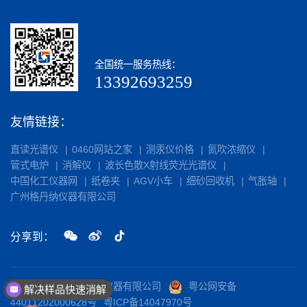
全国统一服务热线：
13392693259
友情链接：
直读光谱仪
0460网站之家
测汞仪价格
氮吹浓缩仪
管式电炉
消解仪
波长色散X射线荧光光谱仪
中国化工仪器网
纸卷夹
AGV小车
细砂回收机
气胀轴
广州格丹纳仪器有限公司
分享到：
解决样品快速消解
版权所有©广州格丹纳仪器有限公司
粤公网安备
销量：800 实验电热板
44011202000628号
粤ICP备14047970号