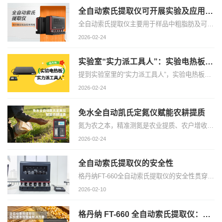
全自动索氏提取仪可开展实验及应用领域
全自动索氏提取仪主要用于样品中粗脂肪及可溶性有机化合物的提取与测定，依托稳定萃取、溶剂回收、预干燥等一体化功能，可满足多行业标准检测与科研实验需求，适用场景广泛。
2026-02-24
实验室“实力派工具人”：实验电热板居然能搞定这么多实验！
提到实验室里的“实力派工具人”，实验电热板占有一席之地！它不像精密仪器那样“娇贵难伺候”，却凭着一身过硬本领——加热稳、耐造抗腐、控温准，还能批量干活、操作简单，默默承包了多个领域的实验前处理工作。
2026-02-24
免水全自动凯氏定氮仪赋能农耕提质
氮为农之本，精准测氮是农业提质、农户增收、生态护农的关键前提。在农业生产的田间地头，在基层农技服务的一线阵地，免水全自动凯氏定氮仪打破传统检测局限，以适配基层、便捷高效的核心优势，成为农技服务的“好帮手”。
2026-02-24
全自动索氏提取仪的安全性
格丹纳FT-660全自动索氏提取仪的安全性贯穿设备设计、运行流程与操作细节，结合索氏提取实验中溶剂易燃易爆、易挥发的特性，从多维度构建安全防护体系，具体体现在以下方面
2026-02-10
格丹纳 FT-660 全自动索氏提取仪：实验室萃取智能解决方案