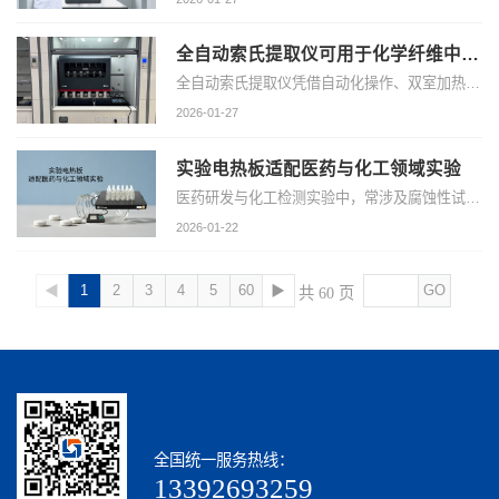
​全自动索氏提取仪可用于化学纤维中油剂类物质的提取及测定
全自动索氏提取仪凭借自动化操作、双室加热、全氟管路等核心技术优势，可实现化学纤维中油剂类物质的高效、精准提取与测定，为行业提供可靠的检测解决方案
2026-01-27
实验电热板适配医药与化工领域实验
医药研发与化工检测实验中，常涉及腐蚀性试剂与精准温度控制需求，实验电热板的耐腐、控温精准、安全防护到位等优点适配性显著。
2026-01-22
◀
1
2
3
4
5
60
▶
GO
共 60 页
全国统一服务热线：
13392693259