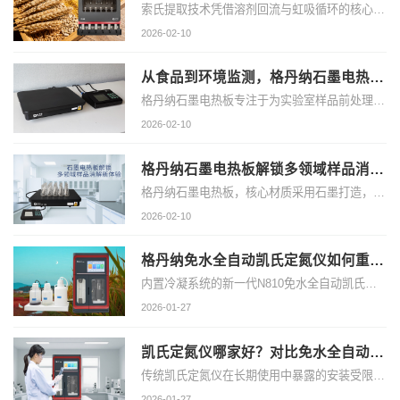
索氏提取技术凭借溶剂回流与虹吸循环的核心原理，成为实验室中分离样品脂溶性目标成分的经典方法。广州格丹纳仪器有限公司推出的 FT-660 全自动索氏提取仪，在传承这一核心原理的基础上，通过智能化设计与结构优化，让萃取过程更高效、安全、便捷，为多行业实验室提供可靠的样品前处理支持。
2026-02-10
从食品到环境监测，格丹纳石墨电热板助力实验高效推进
格丹纳石墨电热板专注于为实验室样品前处理提供可靠支持。在实际应用中，它的适配场景十分广泛
2026-02-10
格丹纳石墨电热板解锁多领域样品消解新体验
格丹纳石墨电热板，核心材质采用石墨打造，是一款专为实验室样品前处理设计的消解设备。依托石墨本身的材质优势，它具备稳定的化学特性，不仅经久耐用，还能抵御多种化学物质的侵蚀
2026-02-10
格丹纳免水全自动凯氏定氮仪如何重新定义新型定氮仪
内置冷凝系统的新一代N810免水全自动凯氏定氮仪，以更精准、更安全、更环保的核心优势，重新定义了新型定氮仪的行业应用设计。
2026-01-27
凯氏定氮仪哪家好？对比免水全自动定氮仪与传统设备的优势
传统凯氏定氮仪在长期使用中暴露的安装受限、成本高昂、操作繁琐等痛点，让选择变得愈发艰难。而广州格丹纳仪器有限公司推出的N810免水全自动凯氏定氮仪，凭借核心优势，在与传统设备的全面对比中脱颖而出，成为行业优选方案。
2026-01-27