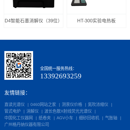
D4智能石墨消解仪（39位）
HT-300实验电热板
全国统一服务热线：
13392693259
友情链接：
直读光谱仪
0460网站之家
测汞仪价格
氮吹浓缩仪
管式电炉
消解仪
波长色散X射线荧光光谱仪
中国化工仪器网
纸卷夹
AGV小车
细砂回收机
气胀轴
广州格丹纳仪器有限公司