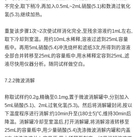
不完全,取下稍冷,再加入0.5mL~2mL硝酸(5.1)和数滴过氧化
氢(5.3),继续加热。
重复该步骤1次~2次使试样消化完全,至残余溶液约1mL左右,
取下冷却到室温。用约10mL水稀释,溶液过滤到25mL容量
瓶中。再用5mL硝酸(5.4)冲洗烧杯和滤纸3次,所得到的溶液
全部合并转移至25mL的容量瓶中,用水稀释定容到25mL,滤
液尽快用仪器分析。随同试样做空白。
7.2.2微波消解
称取试样约0.2g,精确至0.1mg,置于微波消解罐中,分别加入
5mL硝酸(5.1)、2mL过氧化氢(5.3)。然后将消解罐封闭,按以
下温度程序进行消解:约10min升至(180士5)℃,维持30min后
降温。消解罐冷却至室温后,打开消解罐,将消解溶液转移至
25mL的容量瓶中,用少量硝酸(5.4)洗涤微波消解内罐和内盖