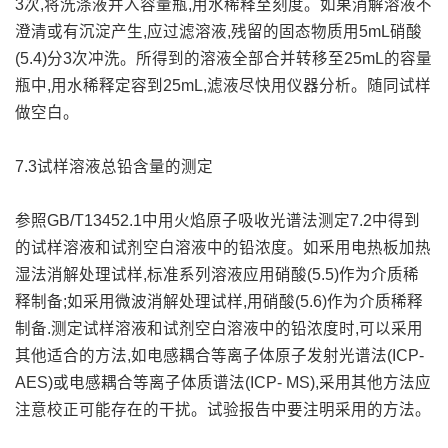
3次,将洗涤液并入容量瓶,用水稀释至刻度。如果消解溶液不
澄清或有沉淀产生,应过滤溶液,残留的固态物质用5mL硝酸
(5.4)分3次冲洗。所得到的溶液全部合并转移至25mL的容量
瓶中,用水稀释定容到25mL,滤液尽快用仪器分析。随同试样
做空白。
7.3试样溶液总铅含量的测定
参照GB/T13452.1中用火焰原子吸收光谱法测定7.2中得到
的试样溶液和试剂空白溶液中的铅浓度。如釆用电热板加热
湿法消解处理试样,标准系列溶液应用硝酸(5.5)作为介质稀
释制备;如采用微波消解处理试样,用硝酸(5.6)作为介质稀释
制备.测定试样溶液和试剂空白溶液中的铅浓度时,可以采用
其他适合的方法,如电感耦合等离子体原子发射光谱法(ICP-
AES)或电感耦合等离子体质谱法(ICP- MS),采用其他方法应
注意校正可能存在的干扰。试验报告中要注明采用的方法。