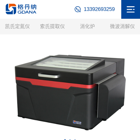
13392693259
凯氏定氮仪
索氏提取仪
消化炉
微波消解仪