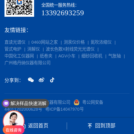
全国统一服务热线：
13392693259
友情链接：
直读光谱仪
0460网站之家
测汞仪价格
氮吹浓缩仪
管式电炉
消解仪
波长色散X射线荧光光谱仪
中国化工仪器网
纸卷夹
AGV小车
细砂回收机
气胀轴
广州格丹纳仪器有限公司
分享到：
解决样品快速消解
版权所有©广州格丹纳仪器有限公司
粤公网安备
销量：800 实验电热板
44011202000628号
粤ICP备14047970号
返回首页
回到顶部