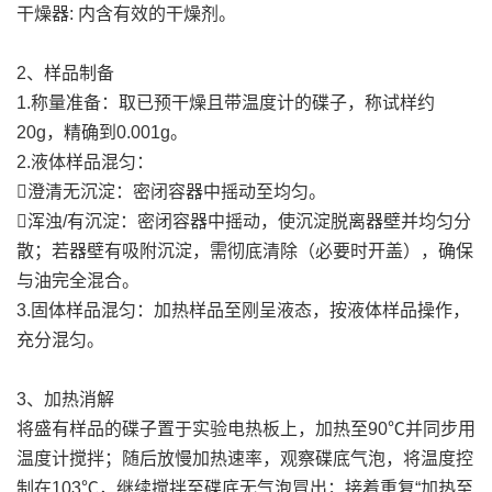
干燥器: 内含有效的干燥剂。
2、样品制备
1.称量准备：取已预干燥且带温度计的碟子，称试样约
20g，精确到0.001g。
2.液体样品混匀：
澄清无沉淀：密闭容器中摇动至均匀。
浑浊/有沉淀：密闭容器中摇动，使沉淀脱离器壁并均匀分
散；若器壁有吸附沉淀，需彻底清除（必要时开盖），确保
与油完全混合。
3.固体样品混匀：加热样品至刚呈液态，按液体样品操作，
充分混匀。
3、加热消解
将盛有样品的碟子置于实验电热板上，加热至90℃并同步用
温度计搅拌；随后放慢加热速率，观察碟底气泡，将温度控
制在103℃，继续搅拌至碟底无气泡冒出；接着重复“加热至