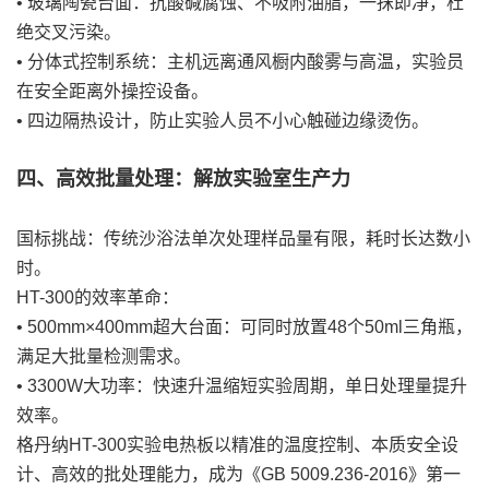
• 玻璃陶瓷台面：抗酸碱腐蚀、不吸附油脂，一抹即净，杜
绝交叉污染。
• 分体式控制系统：主机远离通风橱内酸雾与高温，实验员
在安全距离外操控设备。
• 四边隔热设计，防止实验人员不小心触碰边缘烫伤。
四、高效批量处理：解放实验室生产力
国标挑战：传统沙浴法单次处理样品量有限，耗时长达数小
时。
HT-300的效率革命：
• 500mm×400mm超大台面：可同时放置48个50ml三角瓶，
满足大批量检测需求。
• 3300W大功率：快速升温缩短实验周期，单日处理量提升
效率。
格丹纳HT-300实验电热板以精准的温度控制、本质安全设
计、高效的批处理能力，成为《GB 5009.236-2016》第一